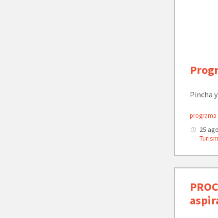
Progr
Pincha y
programa-
25 ag
Turis
PROC
aspir