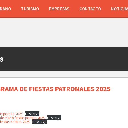
ADANO
TURISMO
EMPRESAS
CONTACTO
NOTICIA
s
RAMA DE FIESTAS PATRONALES 2025
tas portillo 2025
Descarga
e mano fiestas portillo 2025
Descarga
iestas Portillo 2025
Descarga