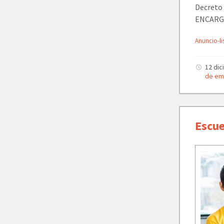
Decreto 
ENCARGAD
Anuncio-li
12 di
de em
Escue