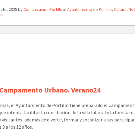
osto, 2025
by
Comunicación Portillo
in
Ayuntamiento de Portillo
,
Cultura
,
Not
mo
-Campamento Urbano. Verano24
 más, el Ayuntamiento de Portillo tiene preparado el Campamen
ue intenta facilitar la conciliación de la vida laboral y la familar d
y visitantes, además de divertir, formar y socializar a sus participa
s 3 a los 12 años.