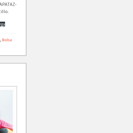
 CAPATAZ-
illo.
rga
o
,
Bolsa