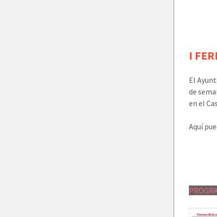
I FER
El Ayunt
de seman
en el Ca
Aquí pue
PROGRA