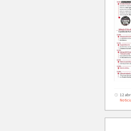
12 abr
Notici