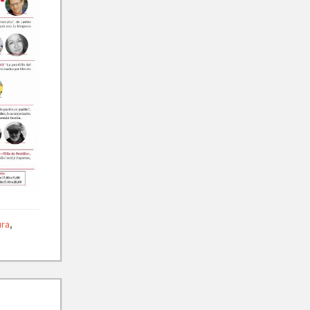
ura
,