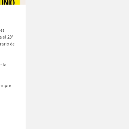
nes
 el 28ª
rario de
e la
iempre