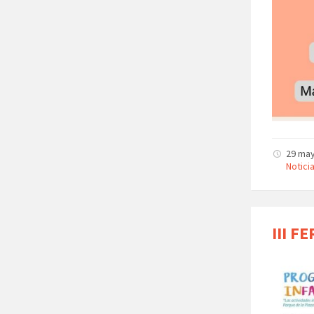
29 ma
Notici
III F