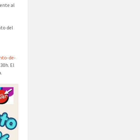
iente al
nto del
nto-de-
30h. El
.