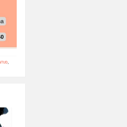
NTUD
,