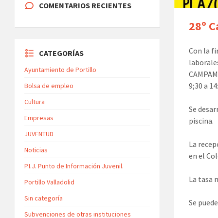
COMENTARIOS RECIENTES
28º 
Con la fi
CATEGORÍAS
laborale
Ayuntamiento de Portillo
CAMPAMEN
9;30 a 1
Bolsa de empleo
Cultura
Se desar
Empresas
piscina.
JUVENTUD
La recep
Noticias
en el Col
P.I.J. Punto de Información Juvenil.
La tasa 
Portillo Valladolid
Sin categoría
Se puede
Subvenciones de otras instituciones