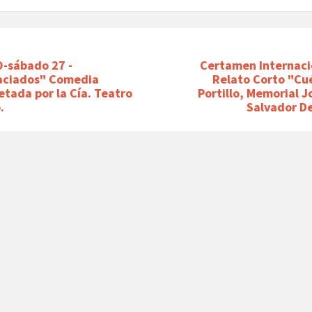
-sábado 27 -
Certamen Internaci
aciados" Comedia
Relato Corto "C
etada por la Cía. Teatro
Portillo, Memorial J
.
Salvador D