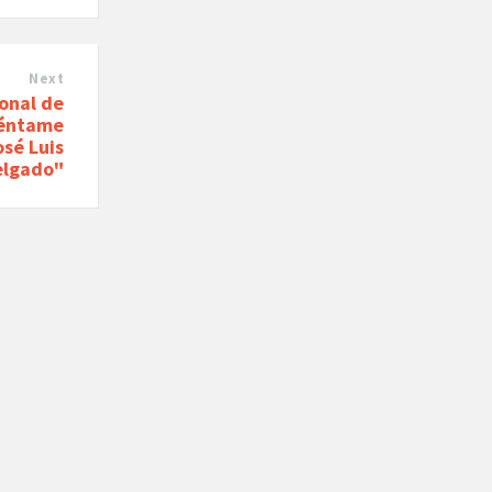
Next
onal de
uéntame
osé Luis
elgado"