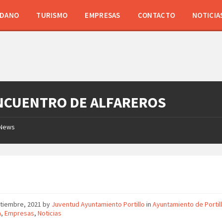
ADANO
TURISMO
EMPRESAS
CONTACTO
NOTICIA
ENCUENTRO DE ALFAREROS
News
ptiembre, 2021
by
Juventud Ayuntamiento Portillo
in
Ayuntamiento de Portil
a
,
Empresas
,
Noticias