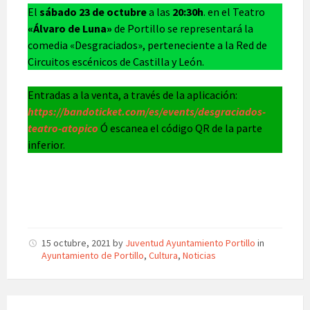
El
sábado 23 de octubre
a las
20:30h
. en el Teatro
«Álvaro de Luna»
de Portillo se representará la
comedia «Desgraciados», perteneciente a la Red de
Circuitos escénicos de Castilla y León.
Entradas a la venta, a través de la aplicación:
https://bandoticket.com/es/events/desgraciados-
teatro-atopico
Ó escanea el código QR de la parte
inferior.
15 octubre, 2021
by
Juventud Ayuntamiento Portillo
in
Ayuntamiento de Portillo
,
Cultura
,
Noticias