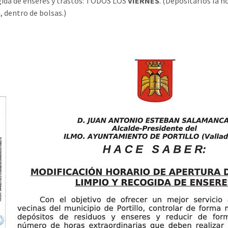
ida de enseres y trastos: TODOS LOS
VIERNES
. (Depositarlos la n
, dentro de bolsas.)