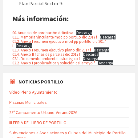
Plan Parcial Sector 9:
Más información:
00. Anuncio de aprobación definitiva
Descarga
01.1. Memoria vinculante mod pp portillo dic 2017 f
Descarga
01.2. Anexo I resumen ejecutivo mod pp portillo dic 2017
f
Descarga
01.3. Anexo I resumen ejecutivo plano dic 2017 f
Descarga
01.4. Anexo II fichas de parcelas dic 2017 f
Descarga
02.1. Documento ambiental estratégico f
Descarga
02.2. Anexo I problemática y solución del arroyo f
Descarga
NOTICIAS PORTILLO
Vídeo Pleno Ayuntamiento
Piscinas Municipales
28º Campamento Urbano-Verano2026
III FERIA DEL LIBRO DE PORTILLO
Subvenciones a Asociaciones y Clubes del Municipio de Portillo