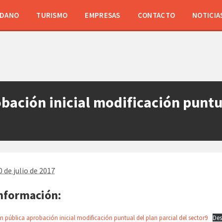
ADANO
TURISMO
EMPRESAS
CONTACTO
NOTICIA
bación inicial modificación puntua
 de julio de 2017
nformación:
n pública aprobación inicial modificación puntual del plan parcial del sector9
Des