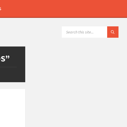
S
OS”