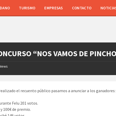
ADANO
TURISMO
EMPRESAS
CONTACTO
NOTICIA
CONCURSO “NOS VAMOS DE PINCH
News
realizado el recuento público pasamos a anunciar a los ganadores:
urante Felu 201 votos.
y 100€ de premio.
aché 146 votos.